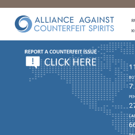
R
K
1
BO
7
PE
2
LA
6