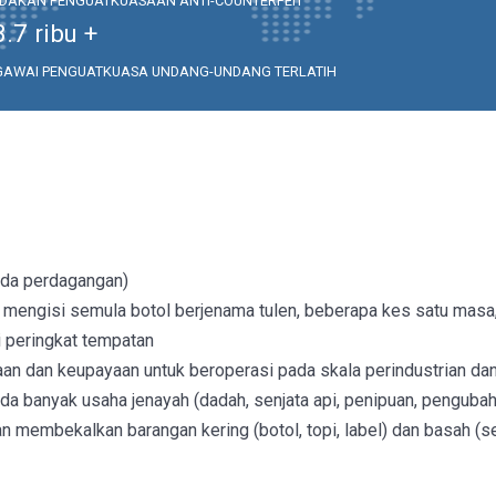
NDAKAN PENGUATKUASAAN ANTI-COUNTERFEIT
3.7
ribu +
GAWAI PENGUATKUASA UNDANG-UNDANG TERLATIH
Pada perdagangan)
 mengisi semula botol berjenama tulen, beberapa kes satu masa
 peringkat tempatan
an dan keupayaan untuk beroperasi pada skala perindustrian dan
da banyak usaha jenayah (dadah, senjata api, penipuan, pengub
embekalkan barangan kering (botol, topi, label) dan basah (s