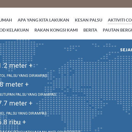
UMAH
APA YANG KITA LAKUKAN
KESAN PALSU
AKTIVITI C
OD KELAKUAN
RAKAN KONGSI KAMI
BERITA
PAUTAN BER
SEJA
1.2
meter +
TOL PALSU YANG DIRAMPAS
.8
meter +
NUTUPAN PALSU YANG DIRAMPAS
7.7
meter +
BEL PALSU YANG DIRAMPAS
6.8
ribu +