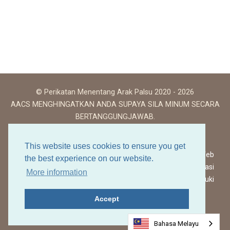
© Perikatan Menentang Arak Palsu 2020 - 2026
AACS MENGHINGATKAN ANDA SUPAYA SILA MINUM SECARA
BERTANGGUNGJAWAB.
This website uses cookies to ensure you get
Terma Penggunaan Laman Web
the best experience on our website.
Dasar Privasi
More information
Dasar Kuki
Accept
Kembali ke atas
Bahasa Melayu