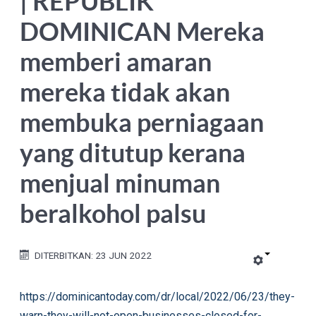
| REPUBLIK
DOMINICAN Mereka
memberi amaran
mereka tidak akan
membuka perniagaan
yang ditutup kerana
menjual minuman
beralkohol palsu
DITERBITKAN: 23 JUN 2022
https://dominicantoday.com/dr/local/2022/06/23/they-
warn-they-will-not-open-businesses-closed-for-