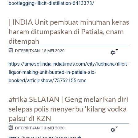
bootlegging-illicit-distillation-6413373/
| INDIA Unit pembuat minuman keras
haram ditumpaskan di Patiala, enam
ditempah
DITERBITKAN: 15 MEI 2020
https://timesofindia.indiatimes.com/city/ludhiana/illicit-
liquor-making-unit-busted-in-patiala-six-
booked/articleshow/75752155.cms
afrika SELATAN | Geng melarikan diri
selepas polis menyerbu 'kilang vodka
palsu' di KZN
DITERBITKAN: 13 MEI 2020