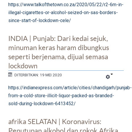
https://www.talkofthetown.co.za/2020/05/22/r2-6m-in-
illegal-cigarettes-or-alcohol-seized-on-sas-borders-
since-start-of-lockdown-cele/
INDIA | Punjab: Dari kedai sejuk,
minuman keras haram dibungkus
seperti berjenama, dijual semasa
lockdown
DITERBITKAN: 19 MEI 2020
https://indianexpress.com/article/cities/chandigarh/punjab-
from-a-cold-store-illicit-liquor-packed-as-branded-
sold-during-lockdown-6413452/
afrika SELATAN | Koronavirus:
Penutupan alkohol dan rokok Afrika