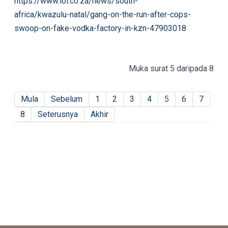
https://www.iol.co.za/news/south-
africa/kwazulu-natal/gang-on-the-run-after-cops-
swoop-on-fake-vodka-factory-in-kzn-47903018
Muka surat 5 daripada 8
Mula
Sebelum
1
2
3
4
5
6
7
8
Seterusnya
Akhir